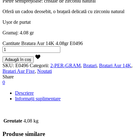
Pietre semiprețioase: cristale de zirconiu natural
Oferă un cadou deosebit, o brațară delicată cu zirconiu natural
Ușor de purtat
Gramaj: 4.08 gr
Cantitate Bratara Aur 14K 4.08gr E0496
Adaugă în coș
SKU:
E0496
Categorii:
2-PER-GRAM
,
Bratari
,
Bratari Aur 14K
,
Bratari Aur Fixe
,
Noutati
Share
0
Descriere
Informații suplimentare
Greutate
4,08 kg
Produse similare