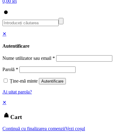
0,00 lei
✕
Autentificare
Nume utilizator sau email
*
Parolă
*
Ține-mă minte
Autentificare
Ai uitat parola?
✕
Cart
Continuă cu finalizarea comenzii
Vezi coșul