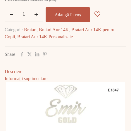
Cantitate
Adaugă în coș
Bratara
Aur
Categorii:
Bratari
,
Bratari Aur 14K
,
Bratari Aur 14K pentru
14K
Copii
,
Bratari Aur 14K Personalizate
3.79gr
E1847
Share
Descriere
Informații suplimentare