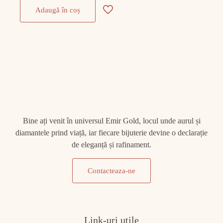
Adaugă în coș
Bine ați venit în universul Emir Gold, locul unde aurul și
diamantele prind viață, iar fiecare bijuterie devine o declarație
de eleganță și rafinament.
Contacteaza-ne
Link-uri utile