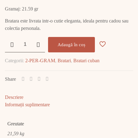
Gramaj: 21.59 gr
Bratara este livrata intr-o cutie eleganta, ideala pentru cadou sau
colectia personala.
Cantitate
Adaugă în coș
Bratara
Aur
Categorii:
2-PER-GRAM
,
Bratari
,
Bratari cuban
14K
21.59
GR
Share
E2249
Descriere
Informații suplimentare
Greutate
21,59 kg