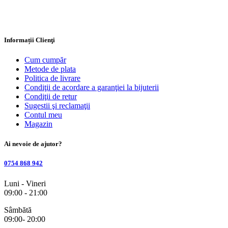
Informații Clienţi
Cum cumpăr
Metode de plata
Politica de livrare
Condiţii de acordare a garanţiei la bijuterii
Condiţii de retur
Sugestii şi reclamaţii
Contul meu
Magazin
Ai nevoie de ajutor?
0754 868 942
Luni - Vineri
09:00 - 21:00
Sâmbătă
09:00- 20:00