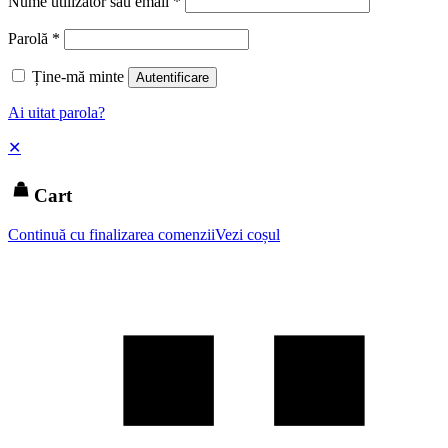
Nume utilizator sau email
*
Parolă
*
Ține-mă minte
Autentificare
Ai uitat parola?
✕
Cart
Continuă cu finalizarea comenzii
Vezi coșul