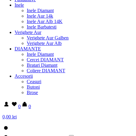
Inele
Inele Diamant
Inele Aur 14k
Inele Aur Alb 14K
Inele Barbatesti
Verighete Aur
Verighete Aur Galben
Verighete Aur Alb
DIAMANTE
Inele Diamant
Cercei DIAMANT
Bratari Diamant
Coliere DIAMANT
Accesorii
Ceasuri
Butoni
Brose
0
0
0,00 lei