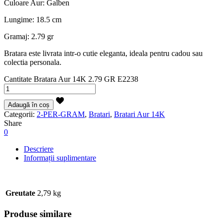
Culoare Aur: Galben
Lungime: 18.5 cm
Gramaj: 2.79 gr
Bratara este livrata intr-o cutie eleganta, ideala pentru cadou sau
colectia personala.
Cantitate Bratara Aur 14K 2.79 GR E2238
Adaugă în coș
Categorii:
2-PER-GRAM
,
Bratari
,
Bratari Aur 14K
Share
0
Descriere
Informații suplimentare
Greutate
2,79 kg
Produse similare