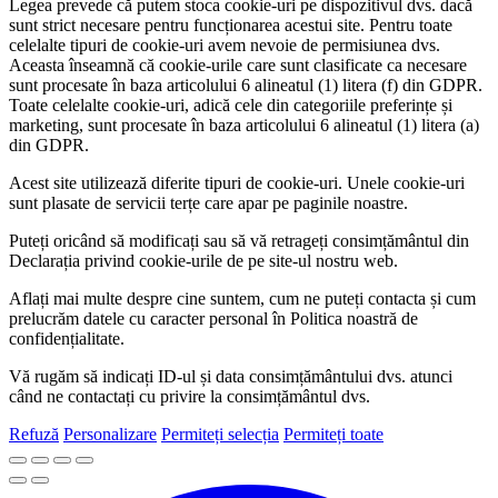
Legea prevede că putem stoca cookie-uri pe dispozitivul dvs. dacă
sunt strict necesare pentru funcționarea acestui site. Pentru toate
celelalte tipuri de cookie-uri avem nevoie de permisiunea dvs.
Aceasta înseamnă că cookie-urile care sunt clasificate ca necesare
sunt procesate în baza articolului 6 alineatul (1) litera (f) din GDPR.
Toate celelalte cookie-uri, adică cele din categoriile preferințe și
marketing, sunt procesate în baza articolului 6 alineatul (1) litera (a)
din GDPR.
Acest site utilizează diferite tipuri de cookie-uri. Unele cookie-uri
sunt plasate de servicii terțe care apar pe paginile noastre.
Puteți oricând să modificați sau să vă retrageți consimțământul din
Declarația privind cookie-urile de pe site-ul nostru web.
Aflați mai multe despre cine suntem, cum ne puteți contacta și cum
prelucrăm datele cu caracter personal în Politica noastră de
confidențialitate.
Vă rugăm să indicați ID-ul și data consimțământului dvs. atunci
când ne contactați cu privire la consimțământul dvs.
Refuză
Personalizare
Permiteți selecția
Permiteți toate