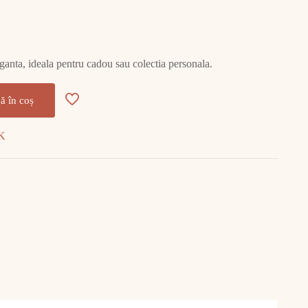
leganta, ideala pentru cadou sau colectia personala.
ă în coș
4K