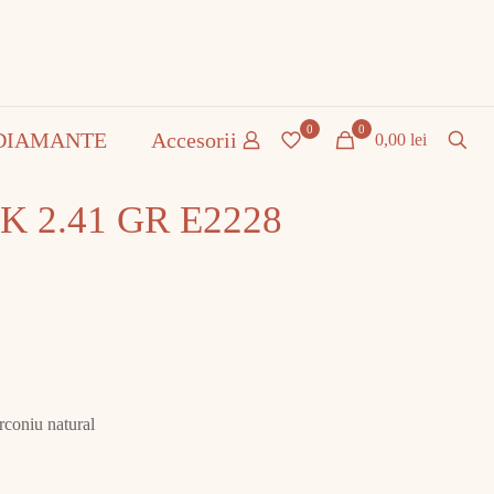
0
0
DIAMANTE
Accesorii
0,00 lei
4K 2.41 GR E2228
irconiu natural