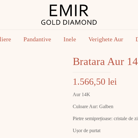
liere
Pandantive
Inele
Verighete Aur
Bratara Aur 1
1.566,50
lei
Aur 14K
Culoare Aur: Galben
Pietre semiprețioase: cristale de z
Ușor de purtat