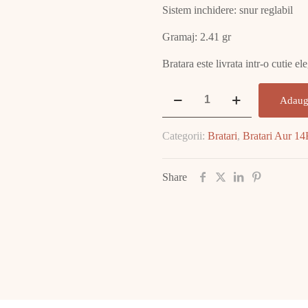
Sistem inchidere: snur reglabil
Gramaj: 2.41 gr
Bratara este livrata intr-o cutie e
Cantitate
Adaug
Bratara
Aur
Categorii:
Bratari
,
Bratari Aur 1
14K
2.41
GR
Share
E2228