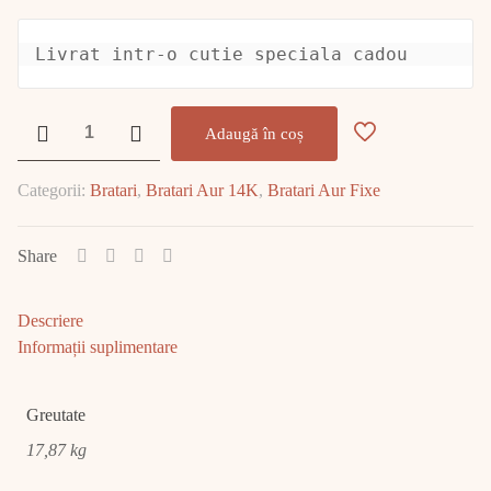
Livrat intr-o cutie speciala cadou
Cantitate
Adaugă în coș
Bratara
Aur
Categorii:
Bratari
,
Bratari Aur 14K
,
Bratari Aur Fixe
14K
17.87gr
E1963
Share
Descriere
Informații suplimentare
Greutate
17,87 kg