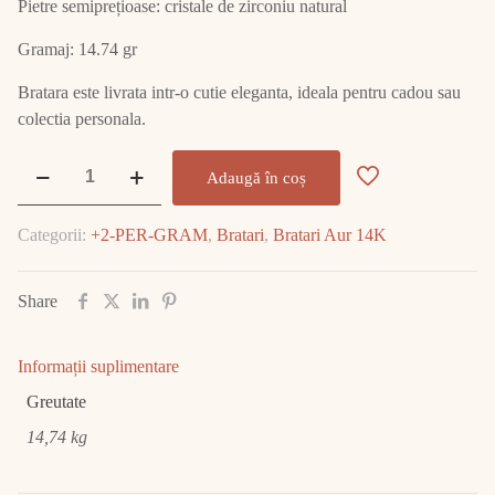
Pietre semiprețioase: cristale de zirconiu natural
Gramaj: 14.74 gr
Bratara este livrata intr-o cutie eleganta, ideala pentru cadou sau
colectia personala.
Cantitate
Adaugă în coș
Bratara
Aur
Categorii:
+2-PER-GRAM
,
Bratari
,
Bratari Aur 14K
14K
14.74
GR
Share
E2329
Informații suplimentare
Greutate
14,74 kg