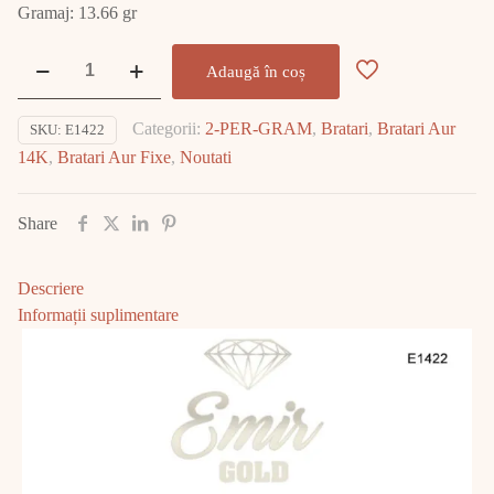
Gramaj: 13.66 gr
Cantitate
Adaugă în coș
Brățară
Aur
Categorii:
2-PER-GRAM
,
Bratari
,
Bratari Aur
SKU:
E1422
14K
14K
,
Bratari Aur Fixe
,
Noutati
13.66gr
E1422
Share
Descriere
Informații suplimentare