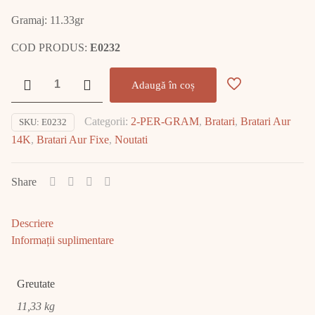
Gramaj: 11.33gr
COD PRODUS:
E0232
Cantitate
Adaugă în coș
Bratara
Aur
Categorii:
2-PER-GRAM
,
Bratari
,
Bratari Aur
SKU:
E0232
14K
14K
,
Bratari Aur Fixe
,
Noutati
11.33gr
E0232
Share
Descriere
Informații suplimentare
Greutate
11,33 kg