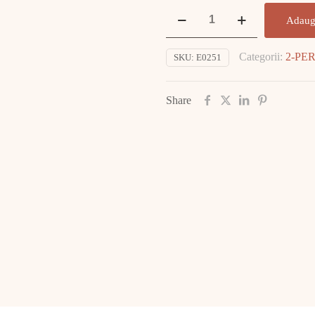
Cantitate
Adaug
Bratara
Aur
Categorii:
2-PE
SKU:
E0251
14K
11.02gr
E0251
Share