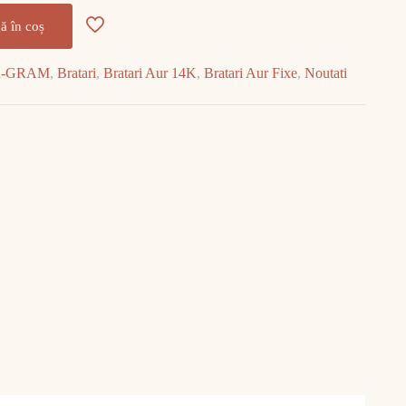
ă în coș
R-GRAM
,
Bratari
,
Bratari Aur 14K
,
Bratari Aur Fixe
,
Noutati