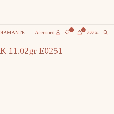
0
0
DIAMANTE
Accesorii
0,00 lei
4K 11.02gr E0251