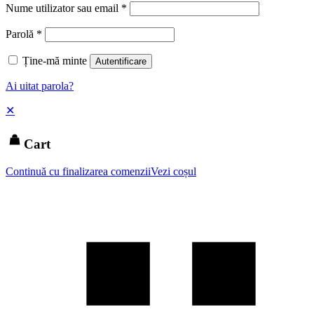
Nume utilizator sau email
*
Parolă
*
Ține-mă minte
Autentificare
Ai uitat parola?
✕
Cart
Continuă cu finalizarea comenzii
Vezi coșul