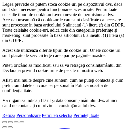
Legea prevede că putem stoca cookie-uri pe dispozitivul dvs. dacă
sunt strict necesare pentru funcționarea acestui site. Pentru toate
celelalte tipuri de cookie-uri avem nevoie de permisiunea dvs.
Aceasta înseamnă că cookie-urile care sunt clasificate ca necesare
sunt procesate în baza articolului 6 alineatul (1) litera (f) din GDPR.
Toate celelalte cookie-uri, adică cele din categoriile preferințe și
marketing, sunt procesate în baza articolului 6 alineatul (1) litera (a)
din GDPR.
Acest site utilizează diferite tipuri de cookie-uri. Unele cookie-uri
sunt plasate de servicii terțe care apar pe paginile noastre.
Puteți oricând să modificați sau să vă retrageți consimțământul din
Declarația privind cookie-urile de pe site-ul nostru web.
Aflați mai multe despre cine suntem, cum ne puteți contacta și cum
prelucrăm datele cu caracter personal în Politica noastră de
confidențialitate.
Vă rugăm să indicați ID-ul și data consimțământului dvs. atunci
când ne contactați cu privire la consimțământul dvs.
Refuză
Personalizare
Permiteți selecția
Permiteți toate