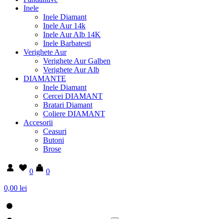
Inele
Inele Diamant
Inele Aur 14k
Inele Aur Alb 14K
Inele Barbatesti
Verighete Aur
Verighete Aur Galben
Verighete Aur Alb
DIAMANTE
Inele Diamant
Cercei DIAMANT
Bratari Diamant
Coliere DIAMANT
Accesorii
Ceasuri
Butoni
Brose
0
0
0,00 lei