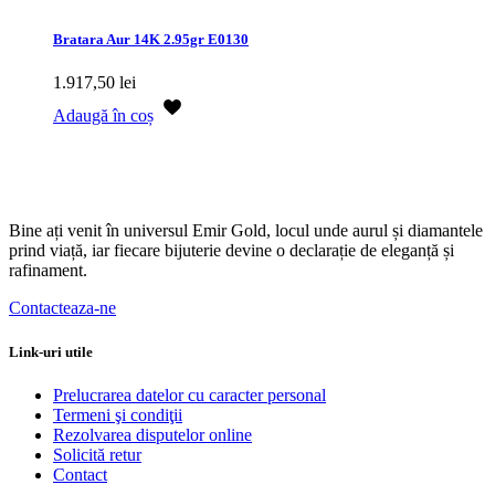
Bratara Aur 14K 2.95gr E0130
1.917,50
lei
Adaugă în coș
Bine ați venit în universul Emir Gold, locul unde aurul și diamantele
prind viață, iar fiecare bijuterie devine o declarație de eleganță și
rafinament.
Contacteaza-ne
Link-uri utile
Prelucrarea datelor cu caracter personal
Termeni şi condiţii
Rezolvarea disputelor online
Solicită retur
Contact