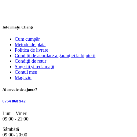
Informații Clienţi
Cum cumpăr
Metode de plata
Politica de livrare
Condiţii de acordare a garanţiei la bijuterii
Condiţii de retur
Sugestii şi reclamaţii
Contul meu
Magazin
Ai nevoie de ajutor?
0754 868 942
Luni - Vineri
09:00 - 21:00
Sâmbătă
09:00- 20:00