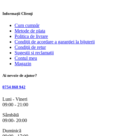
Informații Clienţi
Cum cumpăr
Metode de plata
Politica de livrare
Condiţii de acordare a garanţiei la bijuterii
Condiţii de retur
Sugestii şi reclamaţii
Contul meu
Magazin
Ai nevoie de ajutor?
0754 868 942
Luni - Vineri
09:00 - 21:00
Sâmbătă
09:00- 20:00
Duminică