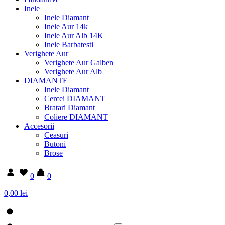
Inele
Inele Diamant
Inele Aur 14k
Inele Aur Alb 14K
Inele Barbatesti
Verighete Aur
Verighete Aur Galben
Verighete Aur Alb
DIAMANTE
Inele Diamant
Cercei DIAMANT
Bratari Diamant
Coliere DIAMANT
Accesorii
Ceasuri
Butoni
Brose
0
0
0,00 lei