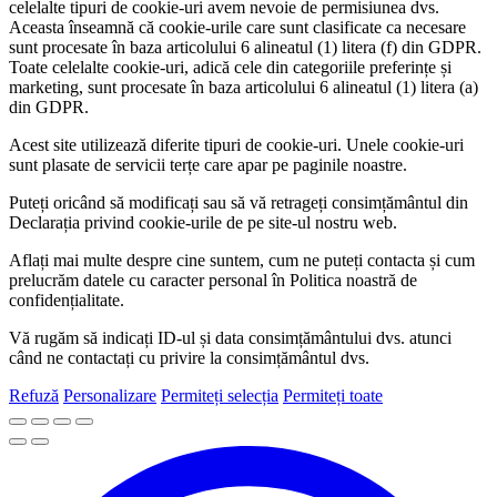
celelalte tipuri de cookie-uri avem nevoie de permisiunea dvs.
Aceasta înseamnă că cookie-urile care sunt clasificate ca necesare
sunt procesate în baza articolului 6 alineatul (1) litera (f) din GDPR.
Toate celelalte cookie-uri, adică cele din categoriile preferințe și
marketing, sunt procesate în baza articolului 6 alineatul (1) litera (a)
din GDPR.
Acest site utilizează diferite tipuri de cookie-uri. Unele cookie-uri
sunt plasate de servicii terțe care apar pe paginile noastre.
Puteți oricând să modificați sau să vă retrageți consimțământul din
Declarația privind cookie-urile de pe site-ul nostru web.
Aflați mai multe despre cine suntem, cum ne puteți contacta și cum
prelucrăm datele cu caracter personal în Politica noastră de
confidențialitate.
Vă rugăm să indicați ID-ul și data consimțământului dvs. atunci
când ne contactați cu privire la consimțământul dvs.
Refuză
Personalizare
Permiteți selecția
Permiteți toate