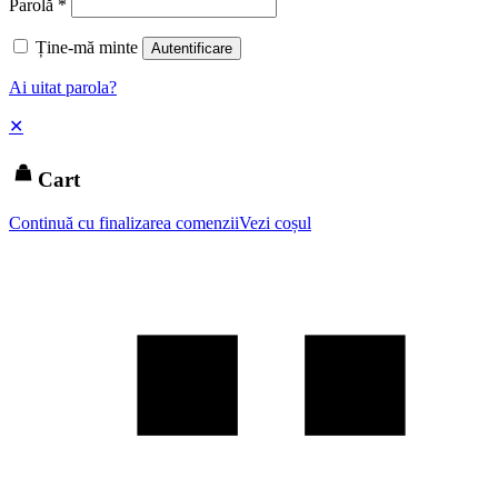
Parolă
*
Ține-mă minte
Autentificare
Ai uitat parola?
✕
Cart
Continuă cu finalizarea comenzii
Vezi coșul