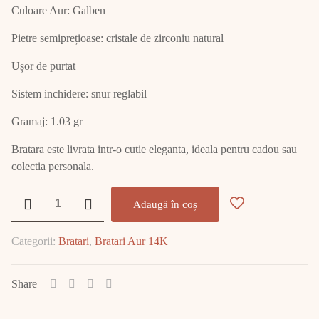
Culoare Aur: Galben
Pietre semiprețioase: cristale de zirconiu natural
Ușor de purtat
Sistem inchidere: snur reglabil
Gramaj: 1.03 gr
Bratara este livrata intr-o cutie eleganta, ideala pentru cadou sau
colectia personala.
Cantitate
Adaugă în coș
Bratara
Aur
Categorii:
Bratari
,
Bratari Aur 14K
14K
1.03
GR
Share
E2263