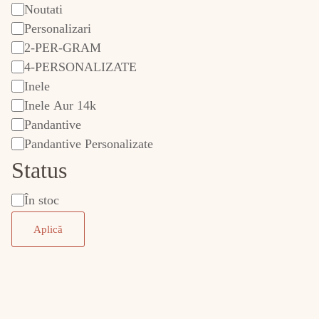
Noutati
categorie
Personalizari
2-PER-GRAM
4-PERSONALIZATE
Inele
Inele Aur 14k
Pandantive
Pandantive Personalizate
Status
În stoc
Stare
Aplică