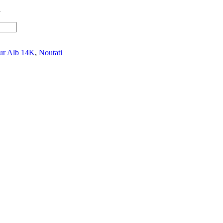
l
Aur Alb 14K
,
Noutati