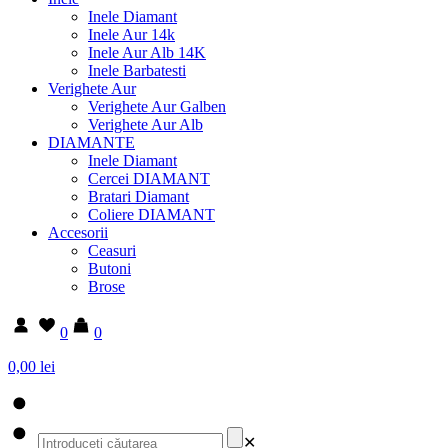
Inele Diamant
Inele Aur 14k
Inele Aur Alb 14K
Inele Barbatesti
Verighete Aur
Verighete Aur Galben
Verighete Aur Alb
DIAMANTE
Inele Diamant
Cercei DIAMANT
Bratari Diamant
Coliere DIAMANT
Accesorii
Ceasuri
Butoni
Brose
0
0
0,00 lei
✕