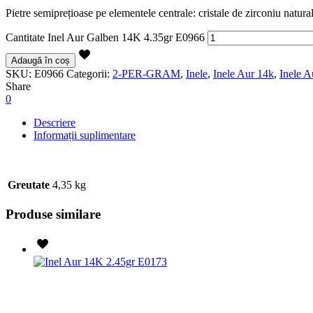
Pietre semiprețioase pe elementele centrale: cristale de zirconiu natura
Cantitate Inel Aur Galben 14K 4.35gr E0966
Adaugă în coș
SKU:
E0966
Categorii:
2-PER-GRAM
,
Inele
,
Inele Aur 14k
,
Inele 
Share
0
Descriere
Informații suplimentare
Greutate
4,35 kg
Produse similare